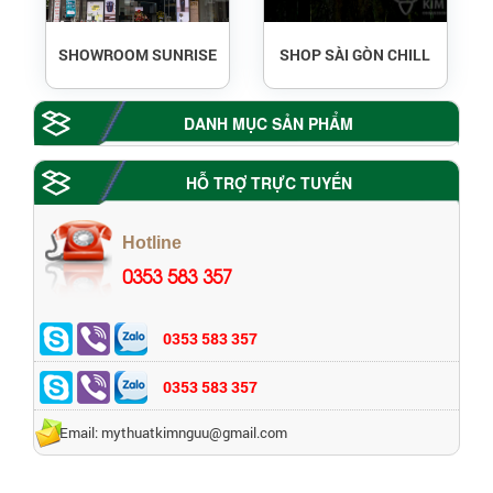
SHOWROOM SUNRISE
SHOP SÀI GÒN CHILL
DANH MỤC SẢN PHẨM
HỖ TRỢ TRỰC TUYẾN
Hotline
0353 583 357
0353 583 357
0353 583 357
Email: mythuatkimnguu@gmail.com